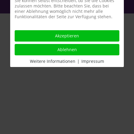
Sie können selbst entscheiden, ob Sie die Cookies
zulassen möchten. Bitte beachten Sie, dass bei
einer Ablehnung womöglich nicht mehr alle
Funktionalitäten der Seite zur Verfügung stehen.
Akzeptieren
Aufkleber
Ablehnen
Weitere Informationen
|
Impressum