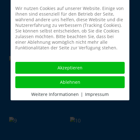
Wir nutzen Cookies auf unserer Website. Einige von
ihnen sind essenziell für den Betrieb der Seite,
während andere uns helfen, diese Website und die
Nutzererfahrung zu verbessern (Tracking Cookies).
Sie können selbst entscheiden, ob Sie die Cookies
zulassen möchten. Bitte beachten Sie, dass bei
einer Ablehnung womöglich nicht mehr alle
Funktionalitäten der Seite zur Verfügung stehen.
Akzeptieren
Ablehnen
Weitere Informationen
|
Impressum